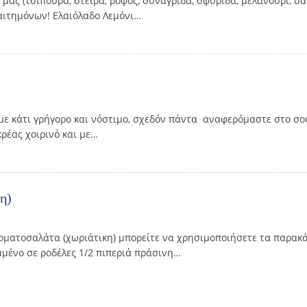
 μας (τσιπούρα, στείρα, ροφός, συναγρίδα, σφυρίδα, μελανούρι, σα
αιτημόνων! Ελαιόλαδο Λεμόνι…
με κάτι γρήγορο και νόστιμο, σχεδόν πάντα αναφερόμαστε στο σο
ρέας χοιρινό και με…
η)
οματοσαλάτα (χωριάτικη) μπορείτε να χρησιμοποιήσετε τα παρακά
μμένο σε ροδέλες 1/2 πιπεριά πράσινη…