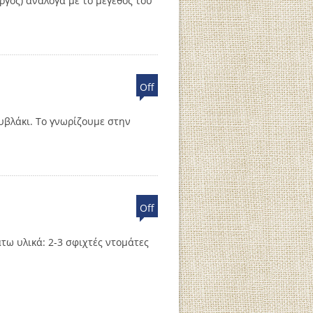
ργός) ανάλογα με το μέγεθος του
Off
υβλάκι. Το γνωρίζουμε στην
Off
τω υλικά: 2-3 σφιχτές ντομάτες