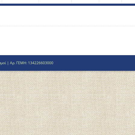
σμοί
| Αρ. ΓΕΜΗ: 134226603000