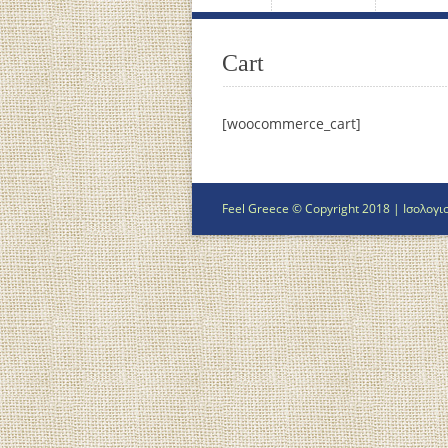
Cart
[woocommerce_cart]
Feel Greece © Copyright 2018 |
Ισολογι